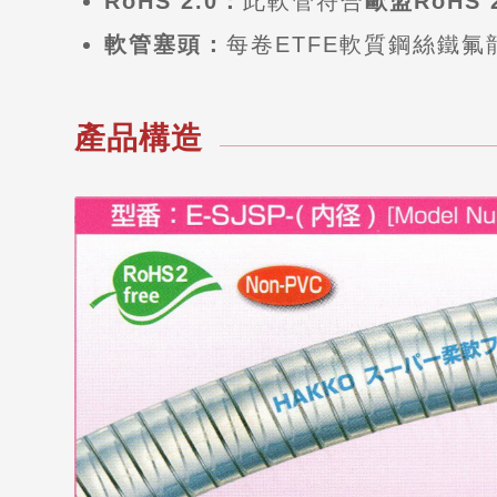
RoHS 2.0：
此軟管符合
歐盟RoHS 2
軟管塞頭：
每卷ETFE軟質鋼絲鐵氟
產品構造