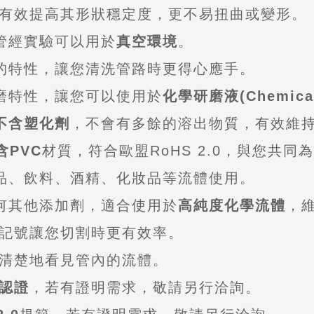
有效提高其形狀穩定度，更不易扭曲或變形。
龍管經實驗可以用於
真空環境
。
的特性，讓您清洗管路時更得心應手。
耐磨特性，讓您可以使用於
化學研磨液(Chemical 
不含塑化劑
，不會有多餘的溶出物質，有效維
含PVC
材質，符合歐盟RoHS 2.0，與您共
食品、飲料、酒精、化妝品等流體使用。
任何其他添加劑，適合使用於
高純度化學流體
，
記號讓您切割時更有效率。
清楚地看見管內的流體。
認證
，若有證明需求，敬請另行洽詢。