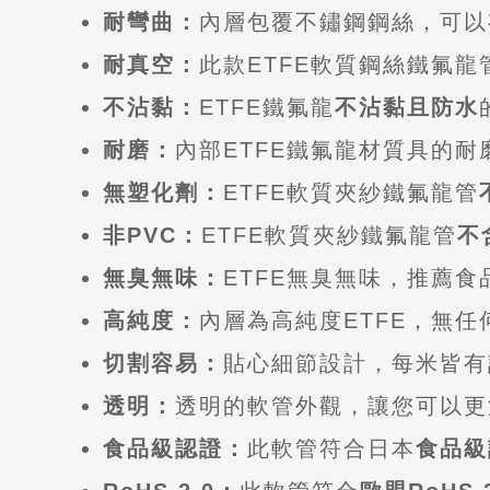
耐彎曲：
內層包覆不鏽鋼鋼絲，可以
耐真空：
此款ETFE軟質鋼絲鐵氟
不沾黏：
ETFE鐵氟龍
不沾黏且防水
耐磨：
內部ETFE鐵氟龍材質具的
無塑化劑：
ETFE軟質夾紗鐵氟龍管
非PVC：
ETFE軟質夾紗鐵氟龍管
不
無臭無味：
ETFE無臭無味，推薦
高純度：
內層為高純度ETFE，無
切割容易：
貼心細節設計，每米皆有
透明：
透明的軟管外觀，讓您可以更
食品級認證：
此軟管符合日本
食品級