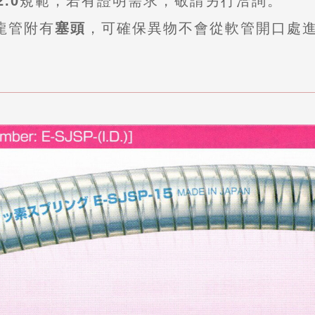
.0
規範，若有證明需求，敬請另行洽詢。
龍管附有
塞頭
，可確保異物不會從軟管開口處