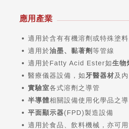
應用產業
適用於含有有機溶劑或特殊塗料
適用於
油墨、黏著劑
等管線
適用於Fatty Acid Ester如
生物
醫療儀器設備，如
牙醫器材
及內
實驗室
各式溶劑之導管
半導體
相關設備使用化學品之導
平面顯示器
(FPD)製造設備
適用於食品、飲料機械，亦可用