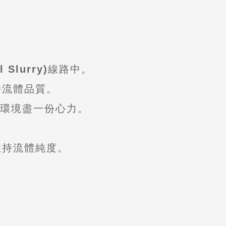
Slurry)
線路中。
持流體品質。
同為環境盡一份心力。
維持流體純度。