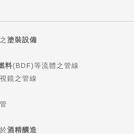
之
塗裝設備
燃料
(BDF)等流體之管線
視鏡之管線
管
於
酒精釀造