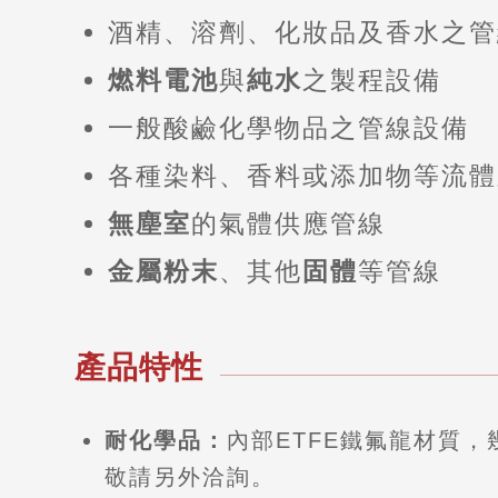
酒精、溶劑、化妝品及香水之管
燃料電池
與
純水
之製程設備
一般酸鹼化學物品之管線設備
各種染料、香料或添加物等流體
無塵室
的氣體供應管線
金屬粉末
、其他
固體
等管線
產品特性
耐化學品：
內部ETFE鐵氟龍材質
敬請另外洽詢。