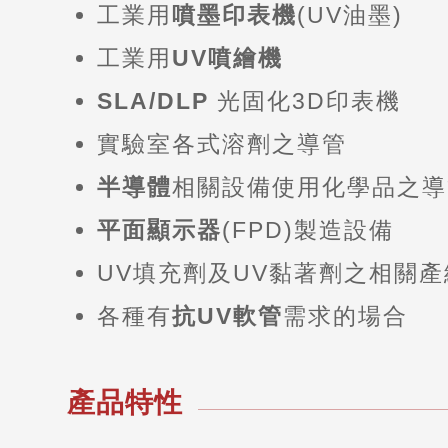
工業用
噴墨印表機
(UV油墨)
工業用
UV噴繪機
SLA/DLP
光固化3D印表機
實驗室各式溶劑之導管
半導體
相關設備使用化學品之導
平面顯示器
(FPD)製造設備
UV填充劑及UV黏著劑之相關產
各種有
抗UV軟管
需求的場合
產品特性