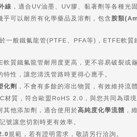
外線
，適合UV油墨、UV膠、黏著劑等各種光
，幾乎可以耐所有化學藥品及溶劑，包含
胺類(Am
於一般鐵氟龍管(PTFE、PFA等)，ETFE
FE軟質鐵氟龍管耐用度更高，更不容易破裂或
的特性，讓您清洗管路時更得心應手。
塑化劑
，不會有多餘的溶出物質，有效維持流
VC材質，符合歐盟RoHS 2.0，與您共同為環
任何其他添加劑，適合使用於
高純度化學流體
，
記號讓您切割時更有效率。
.0
規範，若有證明需求，敬請另行洽詢。