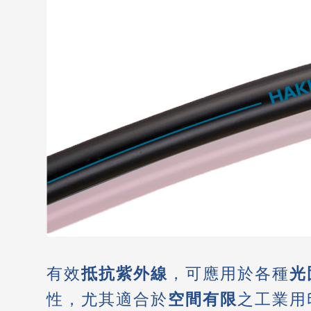
有效
抵抗紫外線
，可應用於各種
光
性，尤其適合於
空間有限
之工業用