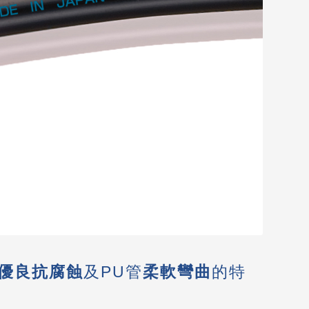
優良抗腐蝕
及PU管
柔軟彎曲
的特