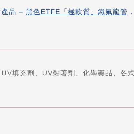
新產品 –
黑色ETFE「極軟質」鐵氟龍管
、UV填充劑、UV黏著劑、化學藥品、各