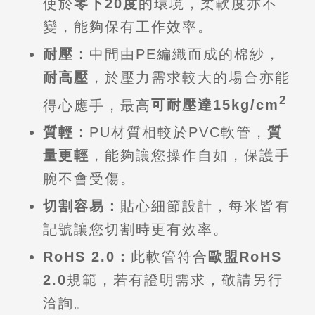
使於
零下20度
的環境，柔軟度亦不
變，能夠保有工作效率。
耐壓：
中間由PE編織而成的棉紗，
耐高壓
，於壓力需求較大的場合亦能
2
得心應手，最高
可耐壓達15kg/cm
質輕：
PU材質相較於PVC軟管，
質
量更輕
，能夠讓您操作自如，保護手
腕不會受傷。
切割容易：
貼心細節設計，每米皆有
記號讓您切割時更有效率。
RoHS 2.0：
此軟管符合
歐盟RoHS
2.0
規範，若有證明需求，敬請另行
洽詢。