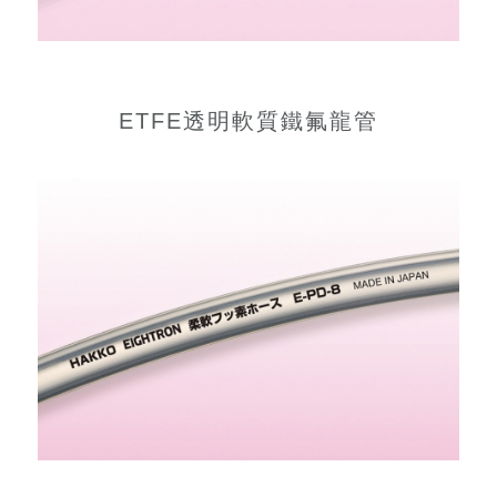
ETFE透明軟質鐵氟龍管